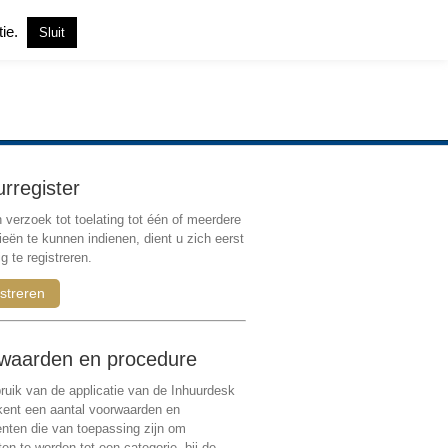
tie.
Sluit
Inloggen
|
Registreren
urregister
verzoek tot toelating tot één of meerdere
ieën te kunnen indienen, dient u zich eerst
g te registreren.
streren
waarden en procedure
ruik van de applicatie van de Inhuurdesk
 kent een aantal voorwaarden en
ten die van toepassing zijn om
ten te worden tot een categorie, bij de