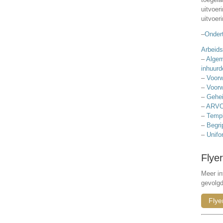
uitvoer
uitvoer
–
Ondert
Arbeids
–
Algem
inhuurd
–
Voorw
–
Voorw
–
Gehei
–
ARVO
–
Templ
–
Begri
–
Unifo
Flyer
Meer in
gevolg
Flye