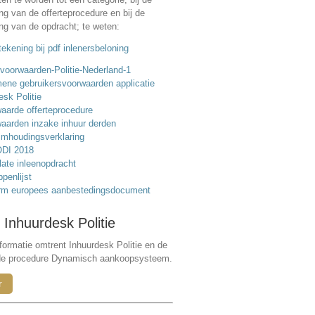
ing van de offerteprocedure en bij de
ing van de opdracht; te weten:
ekening bij pdf inlenersbeloning
voorwaarden-Politie-Nederland-1
ene gebruikersvoorwaarden applicatie
esk Politie
aarde offerteprocedure
aarden inzake inhuur derden
mhoudingsverklaring
DI 2018
ate inleenopdracht
ppenlijst
rm europees aanbestedingsdocument
 Inhuurdesk Politie
formatie omtrent Inhuurdesk Politie en de
de procedure Dynamisch aankoopsysteem.
r