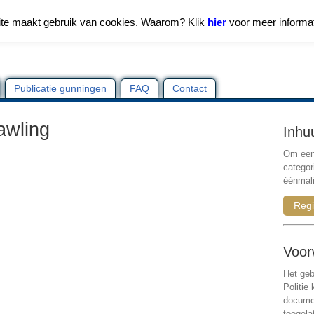
te maakt gebruik van cookies. Waarom? Klik
hier
voor meer informa
Publicatie gunningen
FAQ
Contact
awling
Inhu
Om een 
categor
éénmali
Regi
Voor
Het geb
Politie
documen
toegela