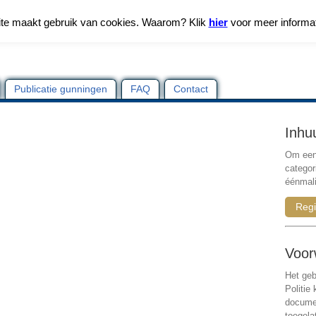
te maakt gebruik van cookies. Waarom? Klik
hier
voor meer informa
Publicatie gunningen
FAQ
Contact
Inhu
Om een 
categor
éénmali
Regi
Voor
Het geb
Politie
documen
toegela