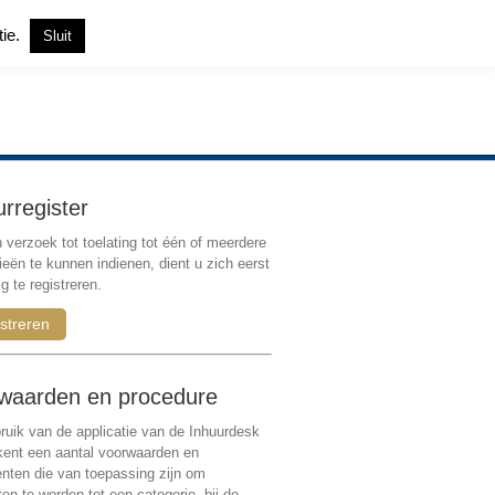
tie.
Sluit
Inloggen
|
Registreren
urregister
verzoek tot toelating tot één of meerdere
ieën te kunnen indienen, dient u zich eerst
g te registreren.
streren
waarden en procedure
ruik van de applicatie van de Inhuurdesk
 kent een aantal voorwaarden en
ten die van toepassing zijn om
ten te worden tot een categorie, bij de