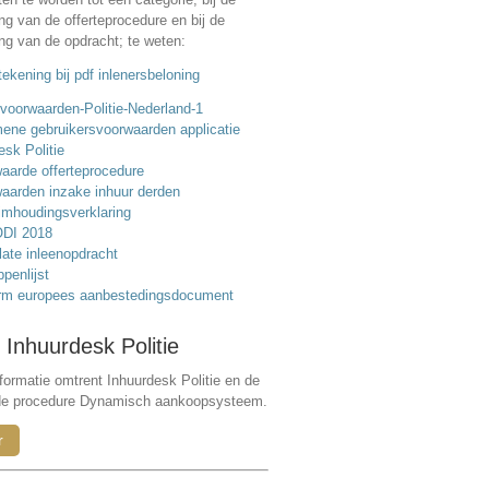
ing van de offerteprocedure en bij de
ing van de opdracht; te weten:
ekening bij pdf inlenersbeloning
voorwaarden-Politie-Nederland-1
ene gebruikersvoorwaarden applicatie
esk Politie
aarde offerteprocedure
aarden inzake inhuur derden
mhoudingsverklaring
DI 2018
ate inleenopdracht
ppenlijst
rm europees aanbestedingsdocument
 Inhuurdesk Politie
formatie omtrent Inhuurdesk Politie en de
de procedure Dynamisch aankoopsysteem.
r