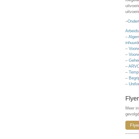
uitvoer
uitvoer
–
Ondert
Arbeids
–
Algem
inhuurd
–
Voorw
–
Voorw
–
Gehei
–
ARVO
–
Templ
–
Begri
–
Unifo
Flyer
Meer in
gevolg
Flye