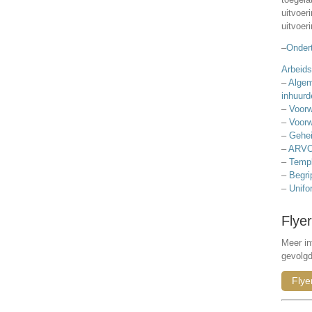
uitvoer
uitvoer
–
Ondert
Arbeids
–
Algem
inhuurd
–
Voorw
–
Voorw
–
Gehei
–
ARVO
–
Templ
–
Begri
–
Unifo
Flyer
Meer in
gevolg
Flye