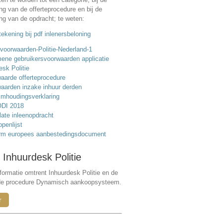
ing van de offerteprocedure en bij de
ing van de opdracht; te weten:
ekening bij pdf inlenersbeloning
voorwaarden-Politie-Nederland-1
ene gebruikersvoorwaarden applicatie
esk Politie
aarde offerteprocedure
aarden inzake inhuur derden
mhoudingsverklaring
DI 2018
ate inleenopdracht
ppenlijst
rm europees aanbestedingsdocument
 Inhuurdesk Politie
formatie omtrent Inhuurdesk Politie en de
de procedure Dynamisch aankoopsysteem.
r