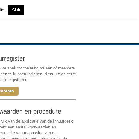
tie.
Sluit
Inloggen
|
Registreren
urregister
verzoek tot toelating tot één of meerdere
ieën te kunnen indienen, dient u zich eerst
g te registreren.
streren
waarden en procedure
ruik van de applicatie van de Inhuurdesk
 kent een aantal voorwaarden en
ten die van toepassing zijn om
ten te worden tot een categorie, bij de