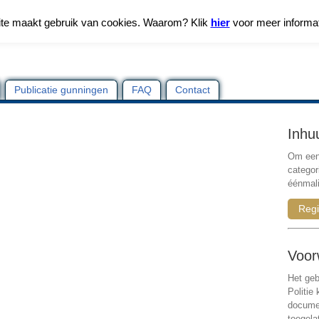
te maakt gebruik van cookies. Waarom? Klik
hier
voor meer informa
Publicatie gunningen
FAQ
Contact
Inhu
Om een 
categor
éénmali
Regi
Voor
Het geb
Politie
documen
toegela