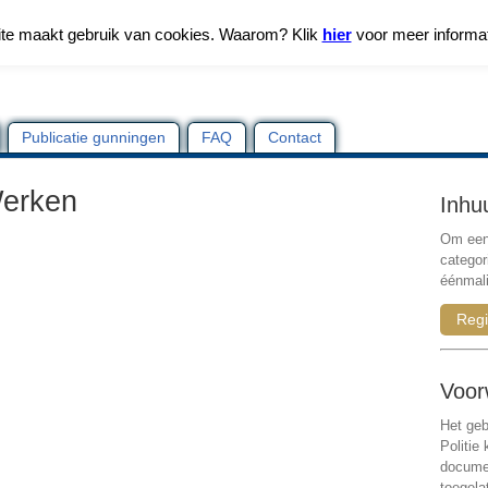
te maakt gebruik van cookies. Waarom? Klik
hier
voor meer informa
Publicatie gunningen
FAQ
Contact
Werken
Inhu
Om een 
categor
éénmali
Regi
Voor
Het geb
Politie
documen
toegela