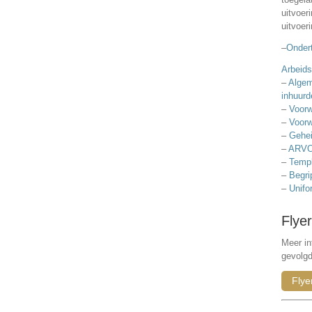
uitvoer
uitvoer
–
Ondert
Arbeids
–
Algem
inhuurd
–
Voorw
–
Voorw
–
Gehei
–
ARVO
–
Templ
–
Begri
–
Unifo
Flyer
Meer in
gevolg
Flye