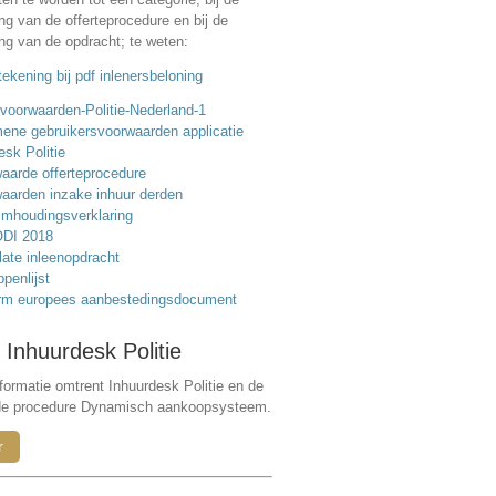
ing van de offerteprocedure en bij de
ing van de opdracht; te weten:
ekening bij pdf inlenersbeloning
voorwaarden-Politie-Nederland-1
ene gebruikersvoorwaarden applicatie
esk Politie
aarde offerteprocedure
aarden inzake inhuur derden
mhoudingsverklaring
DI 2018
ate inleenopdracht
ppenlijst
rm europees aanbestedingsdocument
 Inhuurdesk Politie
formatie omtrent Inhuurdesk Politie en de
de procedure Dynamisch aankoopsysteem.
r