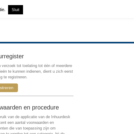
tie.
Sluit
Inloggen
|
Registreren
urregister
verzoek tot toelating tot één of meerdere
ieën te kunnen indienen, dient u zich eerst
g te registreren.
streren
waarden en procedure
ruik van de applicatie van de Inhuurdesk
 kent een aantal voorwaarden en
ten die van toepassing zijn om
ten te worden tot een categorie, bij de