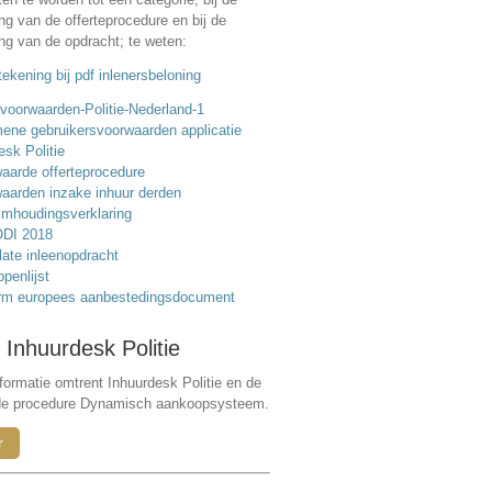
ing van de offerteprocedure en bij de
ing van de opdracht; te weten:
ekening bij pdf inlenersbeloning
voorwaarden-Politie-Nederland-1
ene gebruikersvoorwaarden applicatie
esk Politie
aarde offerteprocedure
aarden inzake inhuur derden
mhoudingsverklaring
DI 2018
ate inleenopdracht
ppenlijst
rm europees aanbestedingsdocument
 Inhuurdesk Politie
formatie omtrent Inhuurdesk Politie en de
de procedure Dynamisch aankoopsysteem.
r