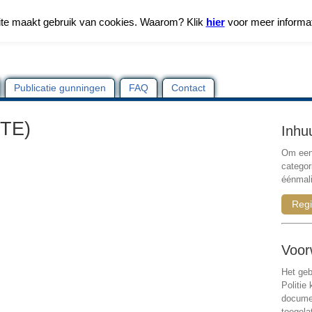
te maakt gebruik van cookies. Waarom? Klik
hier
voor meer informa
Publicatie gunningen
FAQ
Contact
FTE)
Inhu
Om een 
categor
éénmali
Regi
Voor
Het geb
Politie
documen
toegela