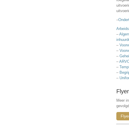
uitvoer
uitvoer
–
Ondert
Arbeids
–
Algem
inhuurd
–
Voorw
–
Voorw
–
Gehei
–
ARVO
–
Templ
–
Begri
–
Unifo
Flyer
Meer in
gevolg
Flye