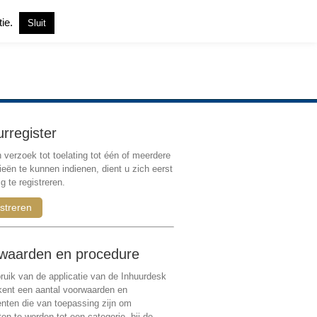
tie.
Sluit
Inloggen
|
Registreren
urregister
verzoek tot toelating tot één of meerdere
ieën te kunnen indienen, dient u zich eerst
g te registreren.
streren
waarden en procedure
ruik van de applicatie van de Inhuurdesk
 kent een aantal voorwaarden en
ten die van toepassing zijn om
ten te worden tot een categorie, bij de