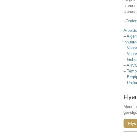
uitvoer
uitvoer
–
Ondert
Arbeids
–
Algem
inhuurd
–
Voorw
–
Voorw
–
Gehei
–
ARVO
–
Templ
–
Begri
–
Unifo
Flyer
Meer in
gevolg
Flye