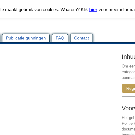
te maakt gebruik van cookies. Waarom? Klik
hier
voor meer informa
Publicatie gunningen
FAQ
Contact
Inhu
Om een 
categor
éénmali
Regi
Voor
Het geb
Politie
documen
toegela