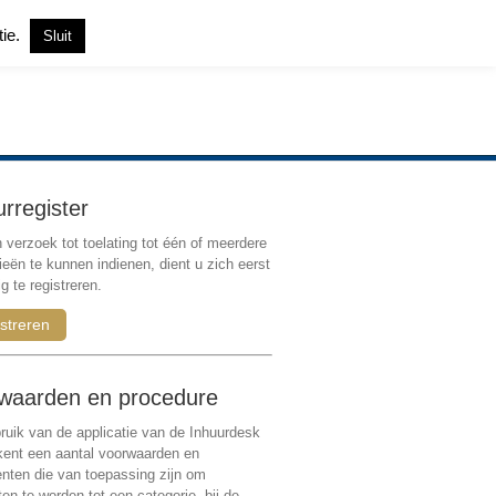
tie.
Sluit
Inloggen
|
Registreren
urregister
verzoek tot toelating tot één of meerdere
ieën te kunnen indienen, dient u zich eerst
g te registreren.
streren
waarden en procedure
ruik van de applicatie van de Inhuurdesk
 kent een aantal voorwaarden en
ten die van toepassing zijn om
ten te worden tot een categorie, bij de