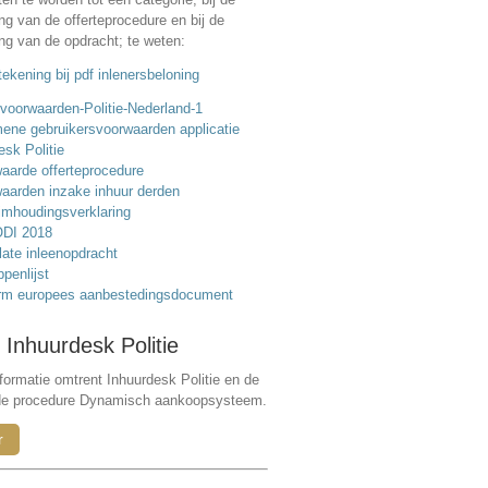
ing van de offerteprocedure en bij de
ing van de opdracht; te weten:
ekening bij pdf inlenersbeloning
voorwaarden-Politie-Nederland-1
ene gebruikersvoorwaarden applicatie
esk Politie
aarde offerteprocedure
aarden inzake inhuur derden
mhoudingsverklaring
DI 2018
ate inleenopdracht
ppenlijst
rm europees aanbestedingsdocument
 Inhuurdesk Politie
formatie omtrent Inhuurdesk Politie en de
de procedure Dynamisch aankoopsysteem.
r