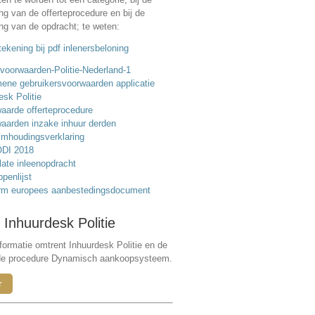
ing van de offerteprocedure en bij de
ing van de opdracht; te weten:
ekening bij pdf inlenersbeloning
voorwaarden-Politie-Nederland-1
ene gebruikersvoorwaarden applicatie
esk Politie
aarde offerteprocedure
aarden inzake inhuur derden
mhoudingsverklaring
DI 2018
ate inleenopdracht
ppenlijst
rm europees aanbestedingsdocument
 Inhuurdesk Politie
formatie omtrent Inhuurdesk Politie en de
de procedure Dynamisch aankoopsysteem.
r