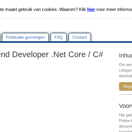
te maakt gebruik van cookies. Waarom? Klik
hier
voor meer informa
Publicatie gunningen
FAQ
Contact
end Developer .Net Core / C#
Inhu
Om een 
categor
éénmali
Regi
Voor
Het geb
Politie
documen
toegela