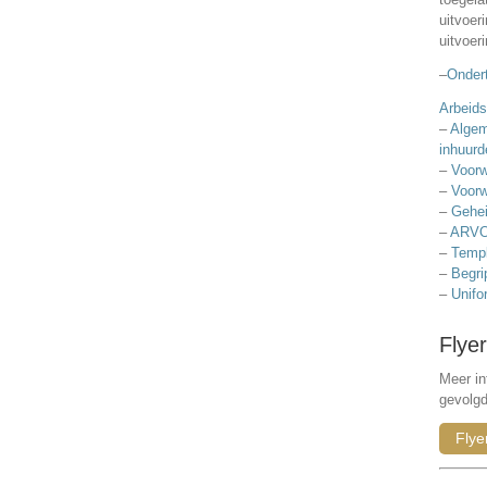
uitvoer
uitvoer
–
Ondert
Arbeids
–
Algem
inhuurd
–
Voorw
–
Voorw
–
Gehei
–
ARVO
–
Templ
–
Begri
–
Unifo
Flyer
Meer in
gevolg
Flye