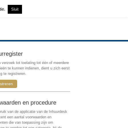
tie.
Sluit
Inloggen
|
Registreren
urregister
verzoek tot toelating tot één of meerdere
ieën te kunnen indienen, dient u zich eerst
g te registreren.
streren
waarden en procedure
ruik van de applicatie van de Inhuurdesk
 kent een aantal voorwaarden en
ten die van toepassing zijn om
ten te worden tot een categorie, bij de