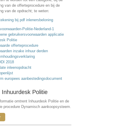
ing van de offerteprocedure en bij de
ing van de opdracht; te weten:
ekening bij pdf inlenersbeloning
voorwaarden-Politie-Nederland-1
ene gebruikersvoorwaarden applicatie
esk Politie
aarde offerteprocedure
aarden inzake inhuur derden
mhoudingsverklaring
DI 2018
ate inleenopdracht
ppenlijst
rm europees aanbestedingsdocument
 Inhuurdesk Politie
formatie omtrent Inhuurdesk Politie en de
de procedure Dynamisch aankoopsysteem.
r