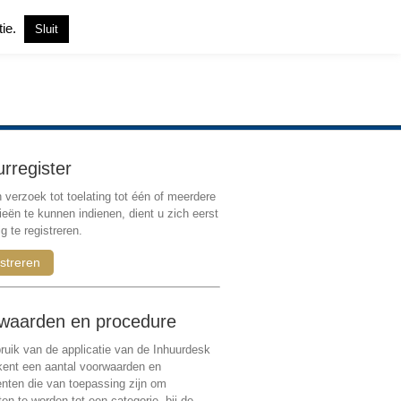
tie.
Sluit
Inloggen
|
Registreren
urregister
verzoek tot toelating tot één of meerdere
ieën te kunnen indienen, dient u zich eerst
g te registreren.
streren
waarden en procedure
ruik van de applicatie van de Inhuurdesk
 kent een aantal voorwaarden en
ten die van toepassing zijn om
ten te worden tot een categorie, bij de