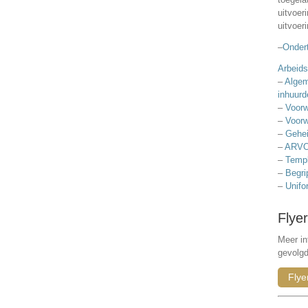
uitvoer
uitvoer
–
Ondert
Arbeids
–
Algem
inhuurd
–
Voorw
–
Voorw
–
Gehei
–
ARVO
–
Templ
–
Begri
–
Unifo
Flyer
Meer in
gevolg
Flye