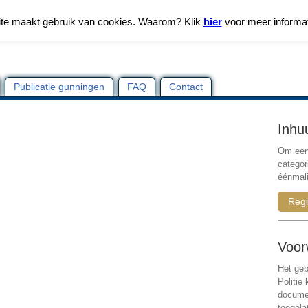
te maakt gebruik van cookies. Waarom? Klik
hier
voor meer informa
Publicatie gunningen
FAQ
Contact
Inhu
Om een 
categor
éénmali
Regi
Voor
Het geb
Politie
documen
toegela