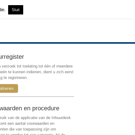
tie.
Sluit
Inloggen
|
Registreren
urregister
verzoek tot toelating tot één of meerdere
ieën te kunnen indienen, dient u zich eerst
g te registreren.
streren
waarden en procedure
ruik van de applicatie van de Inhuurdesk
 kent een aantal voorwaarden en
ten die van toepassing zijn om
ten te worden tot een categorie, bij de