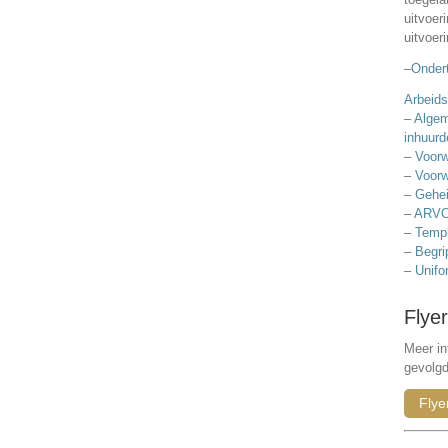
uitvoer
uitvoer
–
Ondert
Arbeids
–
Algem
inhuurd
–
Voorw
–
Voorw
–
Gehei
–
ARVO
–
Templ
–
Begri
–
Unifo
Flyer
Meer in
gevolg
Flye