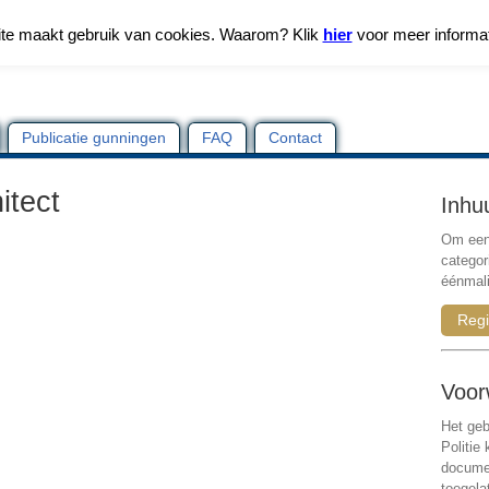
te maakt gebruik van cookies. Waarom? Klik
hier
voor meer informa
Publicatie gunningen
FAQ
Contact
itect
Inhu
Om een 
categor
éénmali
Regi
Voor
Het geb
Politie
documen
toegela