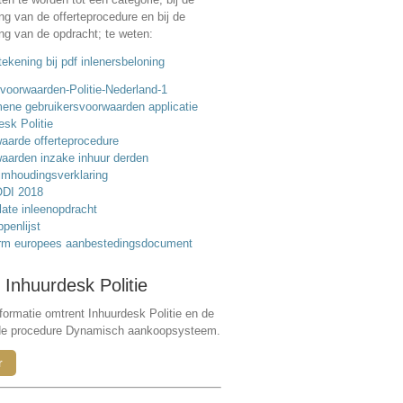
ing van de offerteprocedure en bij de
ing van de opdracht; te weten:
ekening bij pdf inlenersbeloning
voorwaarden-Politie-Nederland-1
ene gebruikersvoorwaarden applicatie
esk Politie
aarde offerteprocedure
aarden inzake inhuur derden
mhoudingsverklaring
DI 2018
ate inleenopdracht
ppenlijst
rm europees aanbestedingsdocument
 Inhuurdesk Politie
formatie omtrent Inhuurdesk Politie en de
de procedure Dynamisch aankoopsysteem.
r