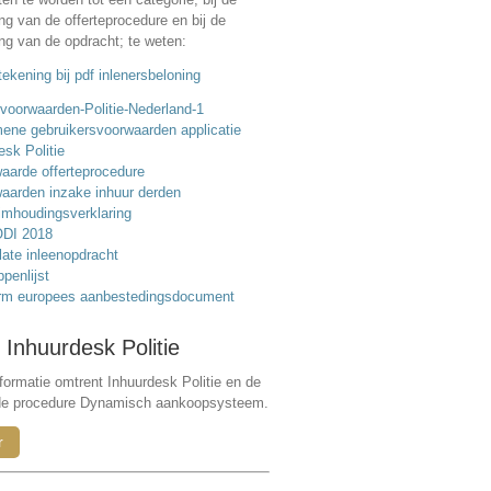
ing van de offerteprocedure en bij de
ing van de opdracht; te weten:
ekening bij pdf inlenersbeloning
voorwaarden-Politie-Nederland-1
ene gebruikersvoorwaarden applicatie
esk Politie
aarde offerteprocedure
aarden inzake inhuur derden
mhoudingsverklaring
DI 2018
ate inleenopdracht
ppenlijst
rm europees aanbestedingsdocument
 Inhuurdesk Politie
formatie omtrent Inhuurdesk Politie en de
de procedure Dynamisch aankoopsysteem.
r