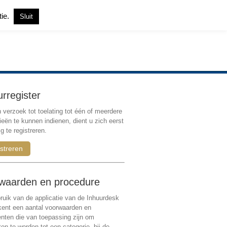
tie.
Sluit
Inloggen
|
Registreren
urregister
verzoek tot toelating tot één of meerdere
ieën te kunnen indienen, dient u zich eerst
g te registreren.
streren
waarden en procedure
ruik van de applicatie van de Inhuurdesk
 kent een aantal voorwaarden en
ten die van toepassing zijn om
ten te worden tot een categorie, bij de