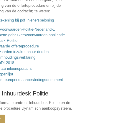
ing van de offerteprocedure en bij de
ing van de opdracht; te weten:
ekening bij pdf inlenersbeloning
voorwaarden-Politie-Nederland-1
ene gebruikersvoorwaarden applicatie
esk Politie
aarde offerteprocedure
aarden inzake inhuur derden
mhoudingsverklaring
DI 2018
ate inleenopdracht
ppenlijst
rm europees aanbestedingsdocument
 Inhuurdesk Politie
formatie omtrent Inhuurdesk Politie en de
de procedure Dynamisch aankoopsysteem.
r