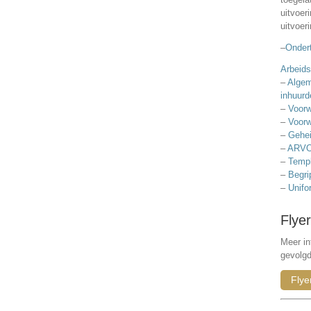
uitvoer
uitvoer
–
Ondert
Arbeids
–
Algem
inhuurd
–
Voorw
–
Voorw
–
Gehei
–
ARVO
–
Templ
–
Begri
–
Unifo
Flyer
Meer in
gevolg
Flye