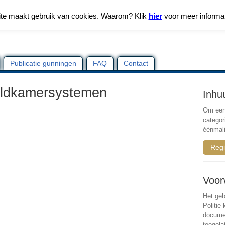
te maakt gebruik van cookies. Waarom? Klik
hier
voor meer informa
Publicatie gunningen
FAQ
Contact
eldkamersystemen
Inhu
Om een 
categor
éénmali
Regi
Voor
Het geb
Politie
documen
toegela