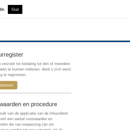
tie.
Sluit
Inloggen
|
Registreren
urregister
verzoek tot toelating tot één of meerdere
ieën te kunnen indienen, dient u zich eerst
g te registreren.
streren
waarden en procedure
ruik van de applicatie van de Inhuurdesk
 kent een aantal voorwaarden en
ten die van toepassing zijn om
ten te worden tot een categorie, bij de