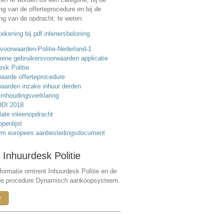
ing van de offerteprocedure en bij de
ing van de opdracht; te weten:
ekening bij pdf inlenersbeloning
voorwaarden-Politie-Nederland-1
ene gebruikersvoorwaarden applicatie
esk Politie
aarde offerteprocedure
aarden inzake inhuur derden
mhoudingsverklaring
DI 2018
ate inleenopdracht
ppenlijst
rm europees aanbestedingsdocument
 Inhuurdesk Politie
formatie omtrent Inhuurdesk Politie en de
de procedure Dynamisch aankoopsysteem.
r