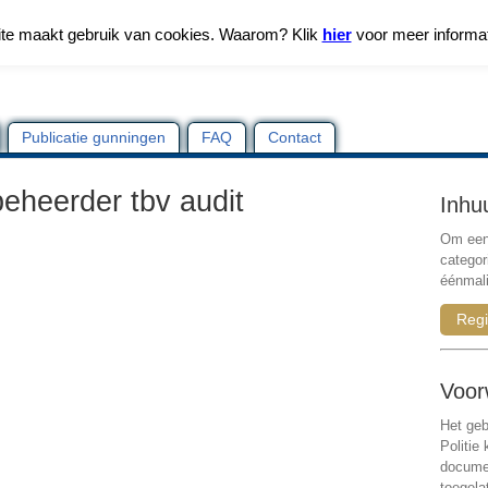
te maakt gebruik van cookies. Waarom? Klik
hier
voor meer informa
Publicatie gunningen
FAQ
Contact
eheerder tbv audit
Inhu
Om een 
categor
éénmali
Regi
Voor
Het geb
Politie
documen
toegela