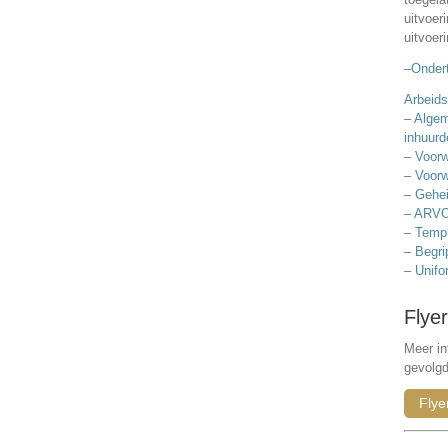
uitvoer
uitvoer
–
Ondert
Arbeids
–
Algem
inhuurd
–
Voorw
–
Voorw
–
Gehei
–
ARVO
–
Templ
–
Begri
–
Unifo
Flyer
Meer in
gevolg
Flye