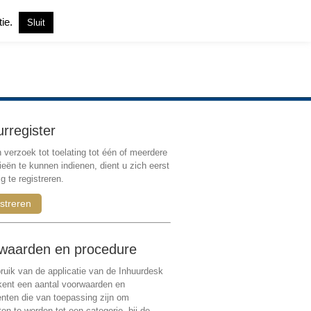
tie.
Sluit
Inloggen
|
Registreren
urregister
verzoek tot toelating tot één of meerdere
ieën te kunnen indienen, dient u zich eerst
g te registreren.
streren
waarden en procedure
ruik van de applicatie van de Inhuurdesk
 kent een aantal voorwaarden en
ten die van toepassing zijn om
ten te worden tot een categorie, bij de