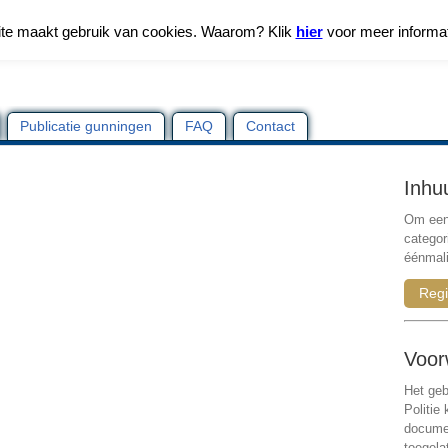
te maakt gebruik van cookies. Waarom? Klik
hier
voor meer informa
Publicatie gunningen
FAQ
Contact
Inhu
Om een 
categor
éénmali
Regi
Voor
Het geb
Politie
documen
toegela