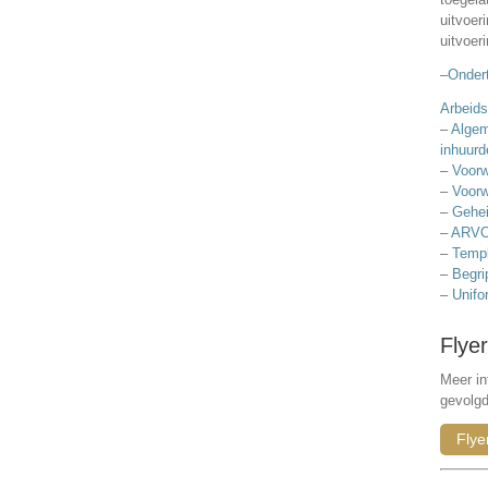
uitvoer
uitvoer
–
Ondert
Arbeids
–
Algem
inhuurd
–
Voorw
–
Voorw
–
Gehei
–
ARVO
–
Templ
–
Begri
–
Unifo
Flyer
Meer in
gevolg
Flye