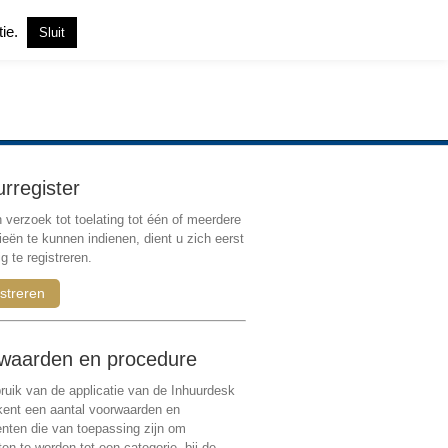
tie.
Sluit
Inloggen
|
Registreren
urregister
verzoek tot toelating tot één of meerdere
ieën te kunnen indienen, dient u zich eerst
g te registreren.
streren
waarden en procedure
ruik van de applicatie van de Inhuurdesk
 kent een aantal voorwaarden en
ten die van toepassing zijn om
ten te worden tot een categorie, bij de