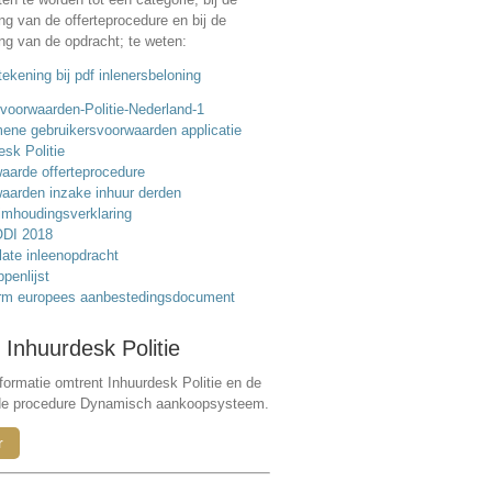
ing van de offerteprocedure en bij de
ing van de opdracht; te weten:
ekening bij pdf inlenersbeloning
voorwaarden-Politie-Nederland-1
ene gebruikersvoorwaarden applicatie
esk Politie
aarde offerteprocedure
aarden inzake inhuur derden
mhoudingsverklaring
DI 2018
ate inleenopdracht
ppenlijst
rm europees aanbestedingsdocument
 Inhuurdesk Politie
formatie omtrent Inhuurdesk Politie en de
de procedure Dynamisch aankoopsysteem.
r