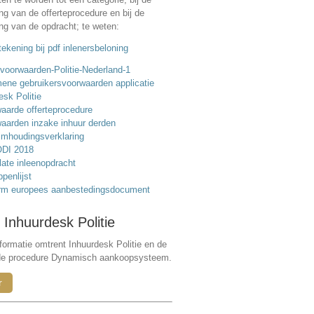
ing van de offerteprocedure en bij de
ing van de opdracht; te weten:
ekening bij pdf inlenersbeloning
voorwaarden-Politie-Nederland-1
ene gebruikersvoorwaarden applicatie
esk Politie
aarde offerteprocedure
aarden inzake inhuur derden
mhoudingsverklaring
DI 2018
ate inleenopdracht
ppenlijst
rm europees aanbestedingsdocument
 Inhuurdesk Politie
formatie omtrent Inhuurdesk Politie en de
de procedure Dynamisch aankoopsysteem.
r