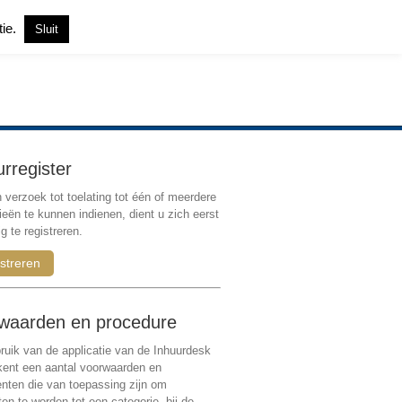
tie.
Sluit
Inloggen
|
Registreren
urregister
verzoek tot toelating tot één of meerdere
ieën te kunnen indienen, dient u zich eerst
g te registreren.
streren
waarden en procedure
ruik van de applicatie van de Inhuurdesk
 kent een aantal voorwaarden en
ten die van toepassing zijn om
ten te worden tot een categorie, bij de