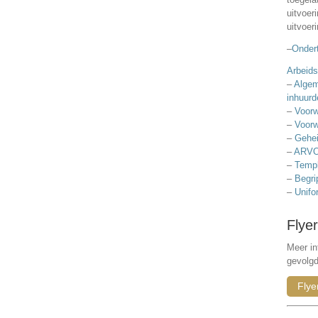
uitvoer
uitvoer
–
Ondert
Arbeids
–
Algem
inhuurd
–
Voorw
–
Voorw
–
Gehei
–
ARVO
–
Templ
–
Begri
–
Unifo
Flyer
Meer in
gevolg
Flye