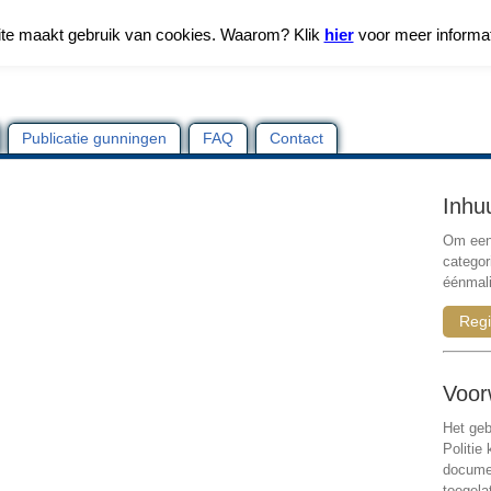
te maakt gebruik van cookies. Waarom? Klik
hier
voor meer informa
Publicatie gunningen
FAQ
Contact
Inhu
Om een 
categor
éénmali
Regi
Voor
Het geb
Politie
documen
toegela