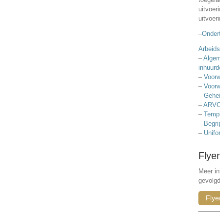
uitvoer
uitvoer
–
Ondert
Arbeids
–
Algem
inhuurd
–
Voorw
–
Voorw
–
Gehei
–
ARVO
–
Templ
–
Begri
–
Unifo
Flyer
Meer in
gevolg
Flye