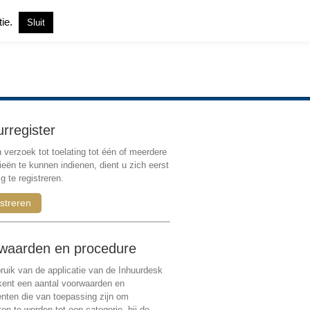
tie.
Sluit
Inloggen
|
Registreren
urregister
verzoek tot toelating tot één of meerdere
ieën te kunnen indienen, dient u zich eerst
g te registreren.
streren
waarden en procedure
ruik van de applicatie van de Inhuurdesk
 kent een aantal voorwaarden en
ten die van toepassing zijn om
ten te worden tot een categorie, bij de