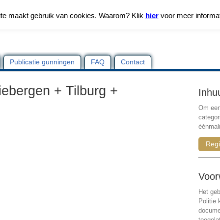
te maakt gebruik van cookies. Waarom? Klik
hier
voor meer informa
Publicatie gunningen
FAQ
Contact
iebergen + Tilburg +
Inhu
Om een 
categor
éénmali
Regi
Voor
Het geb
Politie
documen
toegela