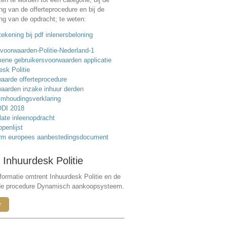
ing van de offerteprocedure en bij de
ing van de opdracht; te weten:
ekening bij pdf inlenersbeloning
voorwaarden-Politie-Nederland-1
ene gebruikersvoorwaarden applicatie
esk Politie
aarde offerteprocedure
aarden inzake inhuur derden
mhoudingsverklaring
DI 2018
ate inleenopdracht
ppenlijst
rm europees aanbestedingsdocument
 Inhuurdesk Politie
formatie omtrent Inhuurdesk Politie en de
de procedure Dynamisch aankoopsysteem.
r