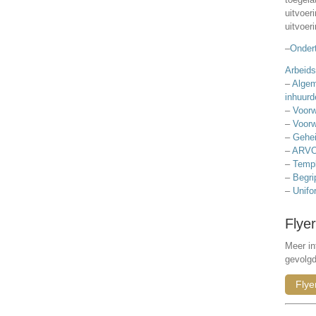
uitvoer
uitvoer
–
Ondert
Arbeids
–
Algem
inhuurd
–
Voorw
–
Voorw
–
Gehei
–
ARVO
–
Templ
–
Begri
–
Unifo
Flyer
Meer in
gevolg
Flye