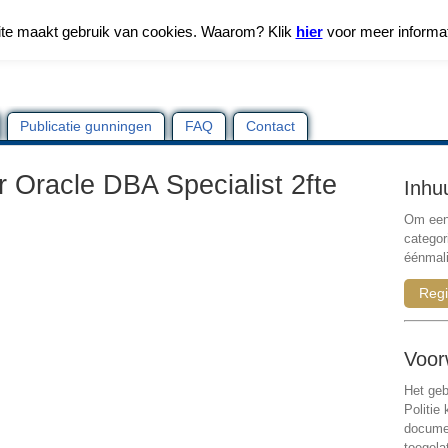
te maakt gebruik van cookies. Waarom? Klik
hier
voor meer informa
Publicatie gunningen
FAQ
Contact
r Oracle DBA Specialist 2fte
Inhu
Om een 
categor
éénmali
Regi
Voor
Het geb
Politie
documen
toegela