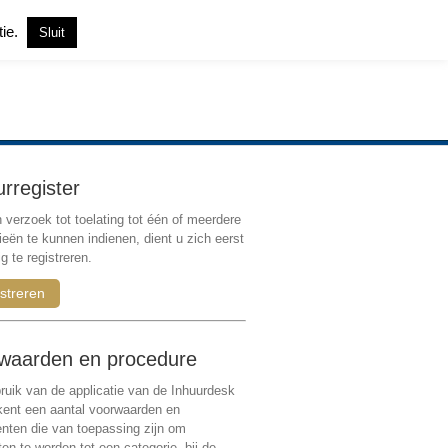
tie.
Sluit
Inloggen
|
Registreren
urregister
verzoek tot toelating tot één of meerdere
ieën te kunnen indienen, dient u zich eerst
g te registreren.
streren
waarden en procedure
ruik van de applicatie van de Inhuurdesk
 kent een aantal voorwaarden en
ten die van toepassing zijn om
ten te worden tot een categorie, bij de