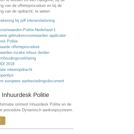
ing van de offerteprocedure en bij de
ing van de opdracht; te weten:
ekening bij pdf inlenersbeloning
voorwaarden-Politie-Nederland-1
ene gebruikersvoorwaarden applicatie
esk Politie
aarde offerteprocedure
aarden inzake inhuur derden
mhoudingsverklaring
DI 2018
ate inleenopdracht
ppenlijst
rm europees aanbestedingsdocument
 Inhuurdesk Politie
formatie omtrent Inhuurdesk Politie en de
de procedure Dynamisch aankoopsysteem.
r