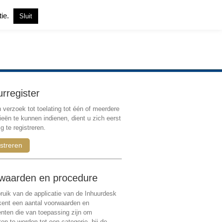
tie.
Sluit
Inloggen
|
Registreren
urregister
verzoek tot toelating tot één of meerdere
ieën te kunnen indienen, dient u zich eerst
g te registreren.
streren
waarden en procedure
ruik van de applicatie van de Inhuurdesk
 kent een aantal voorwaarden en
ten die van toepassing zijn om
ten te worden tot een categorie, bij de