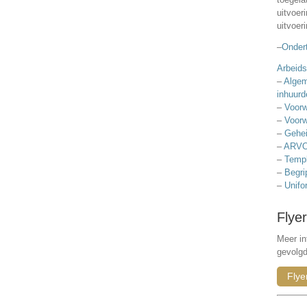
uitvoer
uitvoer
–
Ondert
Arbeids
–
Algem
inhuurd
–
Voorw
–
Voorw
–
Gehei
–
ARVO
–
Templ
–
Begri
–
Unifo
Flyer
Meer in
gevolg
Flye