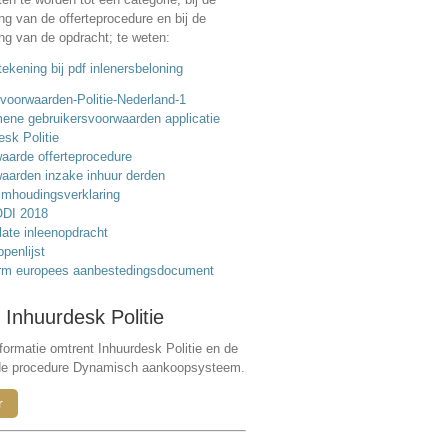
ing van de offerteprocedure en bij de
ing van de opdracht; te weten:
ekening bij pdf inlenersbeloning
voorwaarden-Politie-Nederland-1
ene gebruikersvoorwaarden applicatie
esk Politie
aarde offerteprocedure
aarden inzake inhuur derden
mhoudingsverklaring
DI 2018
ate inleenopdracht
ppenlijst
rm europees aanbestedingsdocument
 Inhuurdesk Politie
formatie omtrent Inhuurdesk Politie en de
de procedure Dynamisch aankoopsysteem.
r