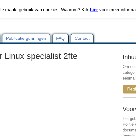
te maakt gebruik van cookies. Waarom? Klik
hier
voor meer informa
Publicatie gunningen
FAQ
Contact
 Linux specialist 2fte
Inhu
Om een 
categor
éénmali
Regi
Voor
Het geb
Politie
documen
toegela