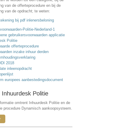
ing van de offerteprocedure en bij de
ing van de opdracht; te weten:
ekening bij pdf inlenersbeloning
voorwaarden-Politie-Nederland-1
ene gebruikersvoorwaarden applicatie
esk Politie
aarde offerteprocedure
aarden inzake inhuur derden
mhoudingsverklaring
DI 2018
ate inleenopdracht
ppenlijst
rm europees aanbestedingsdocument
 Inhuurdesk Politie
formatie omtrent Inhuurdesk Politie en de
de procedure Dynamisch aankoopsysteem.
r