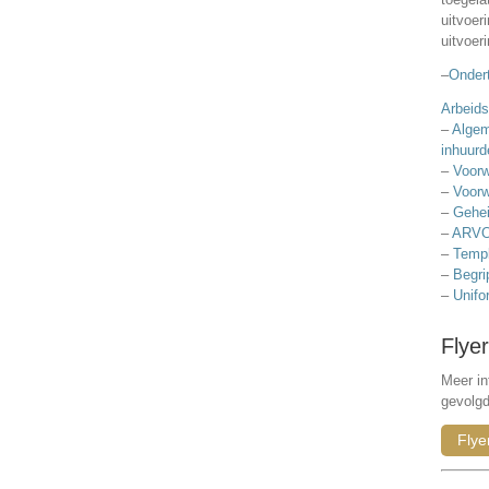
uitvoer
uitvoer
–
Ondert
Arbeids
–
Algem
inhuurd
–
Voorw
–
Voorw
–
Gehei
–
ARVO
–
Templ
–
Begri
–
Unifo
Flyer
Meer in
gevolg
Flye