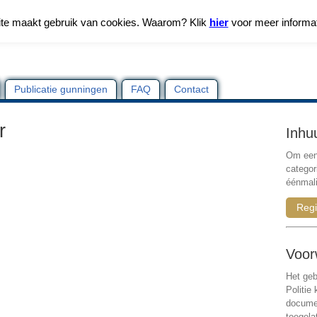
te maakt gebruik van cookies. Waarom? Klik
hier
voor meer informa
Publicatie gunningen
FAQ
Contact
r
Inhu
Om een 
categor
éénmali
Regi
Voor
Het geb
Politie
documen
toegela