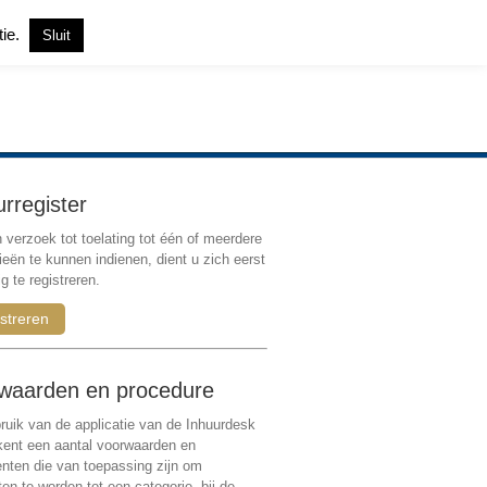
tie.
Sluit
Inloggen
|
Registreren
urregister
verzoek tot toelating tot één of meerdere
ieën te kunnen indienen, dient u zich eerst
g te registreren.
streren
waarden en procedure
ruik van de applicatie van de Inhuurdesk
 kent een aantal voorwaarden en
ten die van toepassing zijn om
ten te worden tot een categorie, bij de