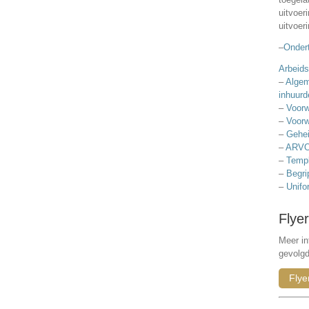
uitvoer
uitvoer
–
Ondert
Arbeids
–
Algem
inhuurd
–
Voorw
–
Voorw
–
Gehei
–
ARVO
–
Templ
–
Begri
–
Unifo
Flyer
Meer in
gevolg
Flye