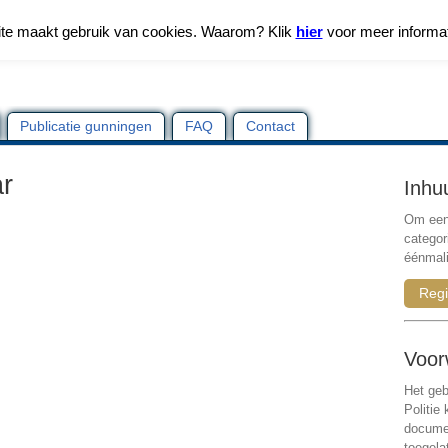
te maakt gebruik van cookies. Waarom? Klik
hier
voor meer informa
Publicatie gunningen
FAQ
Contact
ar
Inhu
Om een 
categor
éénmali
Regi
Voor
Het geb
Politie
documen
toegela