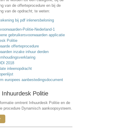
ing van de offerteprocedure en bij de
ing van de opdracht; te weten:
ekening bij pdf inlenersbeloning
voorwaarden-Politie-Nederland-1
ene gebruikersvoorwaarden applicatie
esk Politie
aarde offerteprocedure
aarden inzake inhuur derden
mhoudingsverklaring
DI 2018
ate inleenopdracht
ppenlijst
rm europees aanbestedingsdocument
 Inhuurdesk Politie
formatie omtrent Inhuurdesk Politie en de
de procedure Dynamisch aankoopsysteem.
r