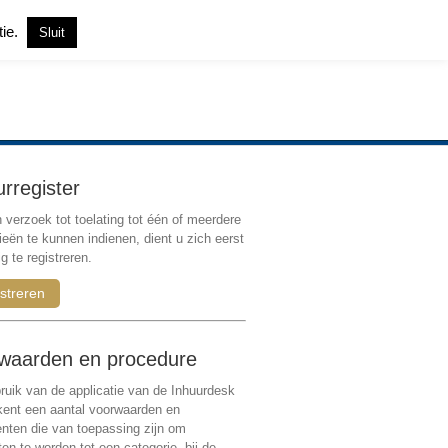
tie.
Sluit
Inloggen
|
Registreren
urregister
verzoek tot toelating tot één of meerdere
ieën te kunnen indienen, dient u zich eerst
g te registreren.
streren
waarden en procedure
ruik van de applicatie van de Inhuurdesk
 kent een aantal voorwaarden en
ten die van toepassing zijn om
ten te worden tot een categorie, bij de