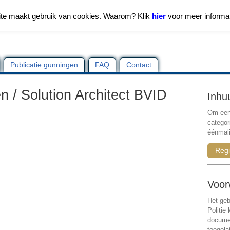
te maakt gebruik van cookies. Waarom? Klik
hier
voor meer informa
Publicatie gunningen
FAQ
Contact
 / Solution Architect BVID
Inhu
Om een 
categor
éénmali
Regi
Voor
Het geb
Politie
documen
toegela