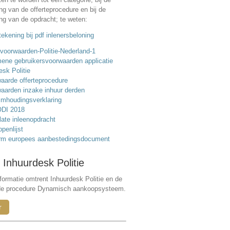
ing van de offerteprocedure en bij de
ing van de opdracht; te weten:
ekening bij pdf inlenersbeloning
voorwaarden-Politie-Nederland-1
ene gebruikersvoorwaarden applicatie
esk Politie
aarde offerteprocedure
aarden inzake inhuur derden
mhoudingsverklaring
DI 2018
ate inleenopdracht
ppenlijst
rm europees aanbestedingsdocument
 Inhuurdesk Politie
formatie omtrent Inhuurdesk Politie en de
de procedure Dynamisch aankoopsysteem.
r