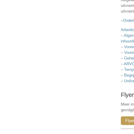
uitvoer
uitvoer
–
Ondert
Arbeids
–
Algem
inhuurd
–
Voorw
–
Voorw
–
Gehei
–
ARVO
–
Templ
–
Begri
–
Unifo
Flyer
Meer in
gevolg
Flye