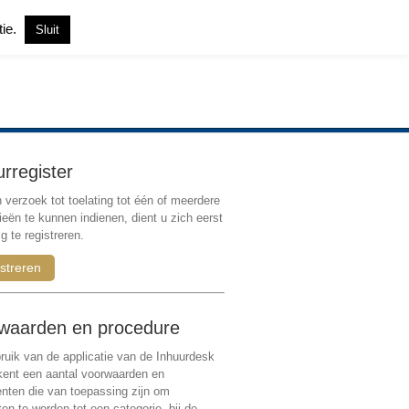
tie.
Sluit
Inloggen
|
Registreren
urregister
verzoek tot toelating tot één of meerdere
ieën te kunnen indienen, dient u zich eerst
g te registreren.
streren
waarden en procedure
ruik van de applicatie van de Inhuurdesk
 kent een aantal voorwaarden en
ten die van toepassing zijn om
ten te worden tot een categorie, bij de