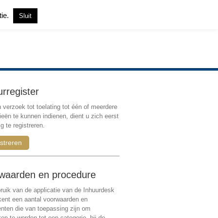
tie.
Sluit
Inloggen
|
Registreren
urregister
verzoek tot toelating tot één of meerdere
ieën te kunnen indienen, dient u zich eerst
g te registreren.
streren
waarden en procedure
ruik van de applicatie van de Inhuurdesk
 kent een aantal voorwaarden en
ten die van toepassing zijn om
ten te worden tot een categorie, bij de