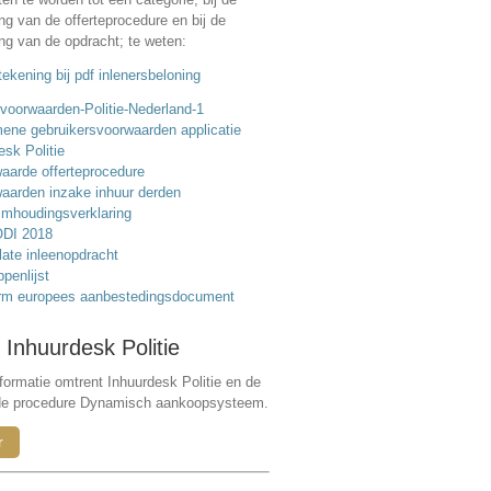
ing van de offerteprocedure en bij de
ing van de opdracht; te weten:
ekening bij pdf inlenersbeloning
voorwaarden-Politie-Nederland-1
ene gebruikersvoorwaarden applicatie
esk Politie
aarde offerteprocedure
aarden inzake inhuur derden
mhoudingsverklaring
DI 2018
ate inleenopdracht
ppenlijst
rm europees aanbestedingsdocument
 Inhuurdesk Politie
formatie omtrent Inhuurdesk Politie en de
de procedure Dynamisch aankoopsysteem.
r