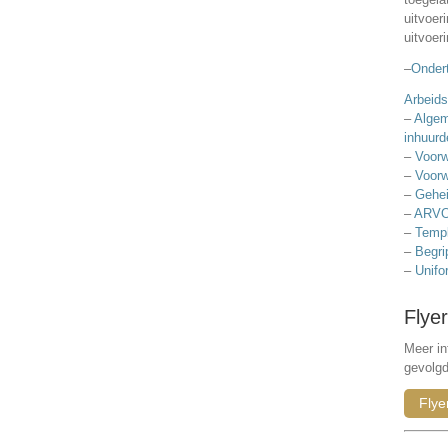
uitvoer
uitvoer
–
Ondert
Arbeids
–
Algem
inhuurd
–
Voorw
–
Voorw
–
Gehei
–
ARVO
–
Templ
–
Begri
–
Unifo
Flyer
Meer in
gevolg
Flye