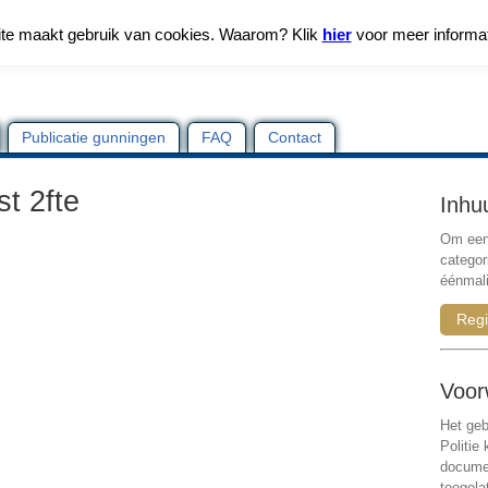
te maakt gebruik van cookies. Waarom? Klik
hier
voor meer informa
Publicatie gunningen
FAQ
Contact
t 2fte
Inhu
Om een 
categor
éénmali
Regi
Voor
Het geb
Politie
documen
toegela