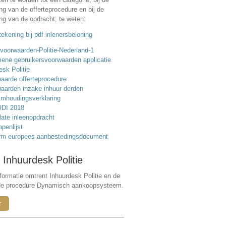
ing van de offerteprocedure en bij de
ing van de opdracht; te weten:
ekening bij pdf inlenersbeloning
voorwaarden-Politie-Nederland-1
ene gebruikersvoorwaarden applicatie
esk Politie
aarde offerteprocedure
aarden inzake inhuur derden
mhoudingsverklaring
DI 2018
ate inleenopdracht
ppenlijst
rm europees aanbestedingsdocument
 Inhuurdesk Politie
formatie omtrent Inhuurdesk Politie en de
de procedure Dynamisch aankoopsysteem.
r