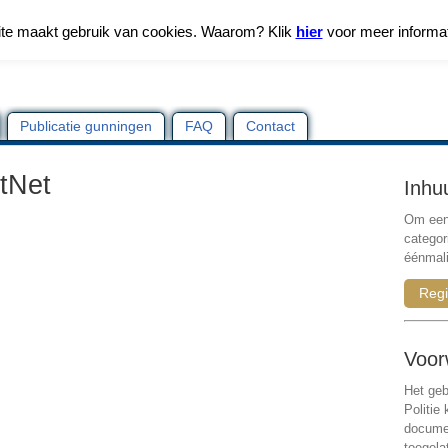
te maakt gebruik van cookies. Waarom? Klik
hier
voor meer informa
Publicatie gunningen
FAQ
Contact
tNet
Inhu
Om een 
categor
éénmali
Regi
Voor
Het geb
Politie
documen
toegela