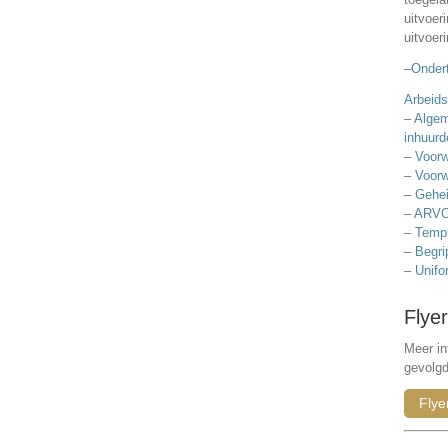
uitvoer
uitvoer
–
Ondert
Arbeids
–
Algem
inhuurd
–
Voorw
–
Voorw
–
Gehei
–
ARVO
–
Templ
–
Begri
–
Unifo
Flyer
Meer in
gevolg
Flye