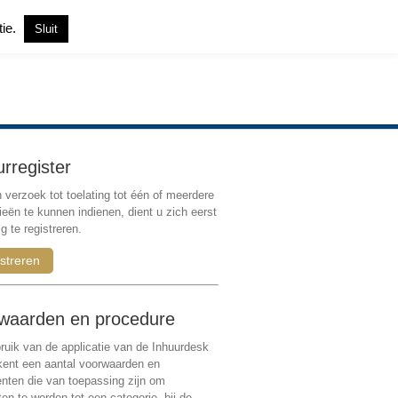
tie.
Sluit
Inloggen
|
Registreren
urregister
verzoek tot toelating tot één of meerdere
ieën te kunnen indienen, dient u zich eerst
g te registreren.
streren
waarden en procedure
ruik van de applicatie van de Inhuurdesk
 kent een aantal voorwaarden en
ten die van toepassing zijn om
ten te worden tot een categorie, bij de