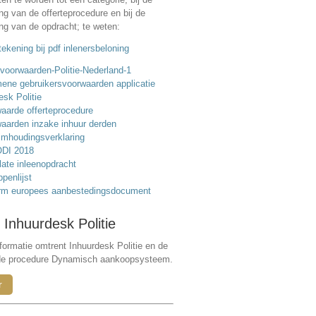
ing van de offerteprocedure en bij de
ing van de opdracht; te weten:
ekening bij pdf inlenersbeloning
voorwaarden-Politie-Nederland-1
ene gebruikersvoorwaarden applicatie
esk Politie
aarde offerteprocedure
aarden inzake inhuur derden
mhoudingsverklaring
DI 2018
ate inleenopdracht
ppenlijst
rm europees aanbestedingsdocument
 Inhuurdesk Politie
formatie omtrent Inhuurdesk Politie en de
de procedure Dynamisch aankoopsysteem.
r