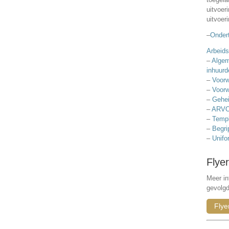
uitvoer
uitvoer
–
Ondert
Arbeids
–
Algem
inhuurd
–
Voorw
–
Voorw
–
Gehei
–
ARVO
–
Templ
–
Begri
–
Unifo
Flyer
Meer in
gevolg
Flye