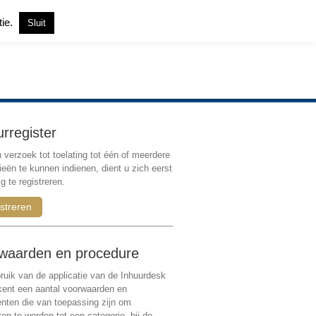
tie.
Sluit
Inloggen
|
Registreren
urregister
verzoek tot toelating tot één of meerdere
ieën te kunnen indienen, dient u zich eerst
g te registreren.
streren
waarden en procedure
ruik van de applicatie van de Inhuurdesk
 kent een aantal voorwaarden en
ten die van toepassing zijn om
ten te worden tot een categorie, bij de