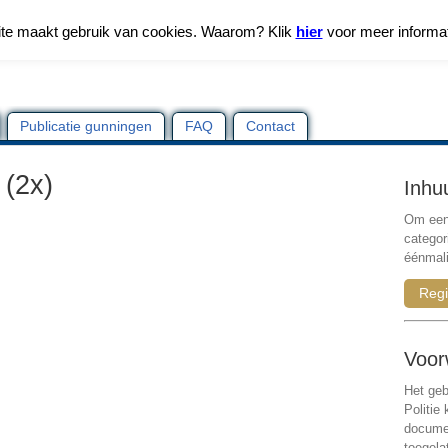
te maakt gebruik van cookies. Waarom? Klik
hier
voor meer informa
Publicatie gunningen
FAQ
Contact
 (2x)
Inhu
Om een 
categor
éénmali
Regi
Voor
Het geb
Politie
documen
toegela