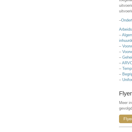
uitvoer
uitvoer
–
Ondert
Arbeids
–
Algem
inhuurd
–
Voorw
–
Voorw
–
Gehei
–
ARVO
–
Templ
–
Begri
–
Unifo
Flyer
Meer in
gevolg
Flye