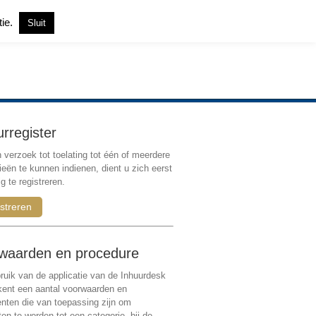
tie.
Sluit
Inloggen
|
Registreren
urregister
verzoek tot toelating tot één of meerdere
ieën te kunnen indienen, dient u zich eerst
g te registreren.
streren
waarden en procedure
ruik van de applicatie van de Inhuurdesk
 kent een aantal voorwaarden en
ten die van toepassing zijn om
ten te worden tot een categorie, bij de