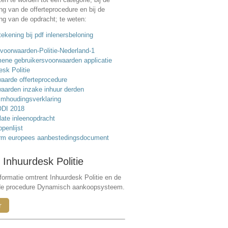
ing van de offerteprocedure en bij de
ing van de opdracht; te weten:
ekening bij pdf inlenersbeloning
voorwaarden-Politie-Nederland-1
ene gebruikersvoorwaarden applicatie
esk Politie
aarde offerteprocedure
aarden inzake inhuur derden
mhoudingsverklaring
DI 2018
ate inleenopdracht
ppenlijst
rm europees aanbestedingsdocument
 Inhuurdesk Politie
formatie omtrent Inhuurdesk Politie en de
de procedure Dynamisch aankoopsysteem.
r