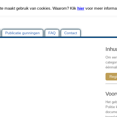
te maakt gebruik van cookies. Waarom? Klik
hier
voor meer informa
Publicatie gunningen
FAQ
Contact
Inhu
Om een 
categor
éénmali
Regi
Voor
Het geb
Politie
documen
toegela